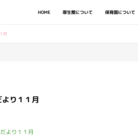
HOME
厚生館について
保育園について
１月
・基本情報
情報公開
だより１１月
デイリープログラム・年
食だより１１月
行事