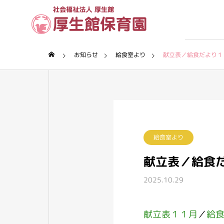
お知らせ
給食室より
献立表／給食だより１
理念・沿革
厚生館について
保育園について
給食室より
献立表／給食
2025.10.29
献立表１１月
／
給
保育内容