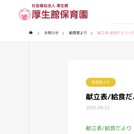
お知らせ
給食室より
献立表/給食だより９
理念・沿革
厚生館について
保育園について
給食室より
献立表/給食だ
2025.09.22
献立表/
給食だより
保育内容