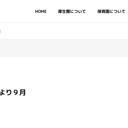
HOME
厚生館について
保育園について
月
・基本情報
情報公開
より９月
デイリープログラム・年
行事