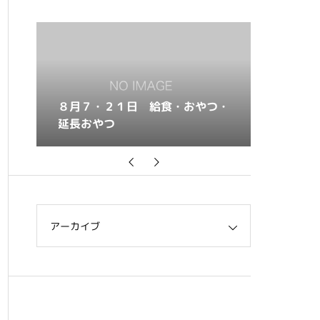
おやつ・
８月６・２０日 給食・おやつ・
８
延長おやつ
延
アーカイブ