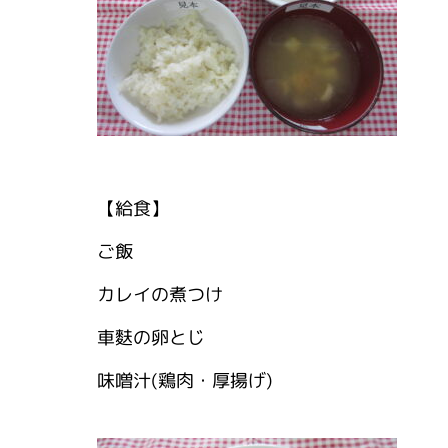
【給食】
ご飯
カレイの煮つけ
車麩の卵とじ
味噌汁(鶏肉・厚揚げ)