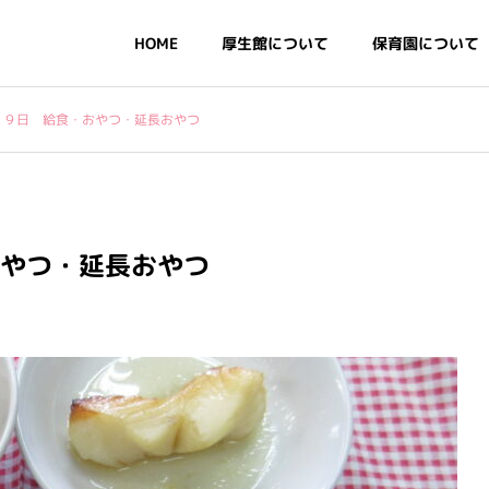
HOME
厚生館について
保育園について
２９日 給食・おやつ・延長おやつ
・基本情報
情報公開
おやつ・延長おやつ
デイリープログラム・年
行事