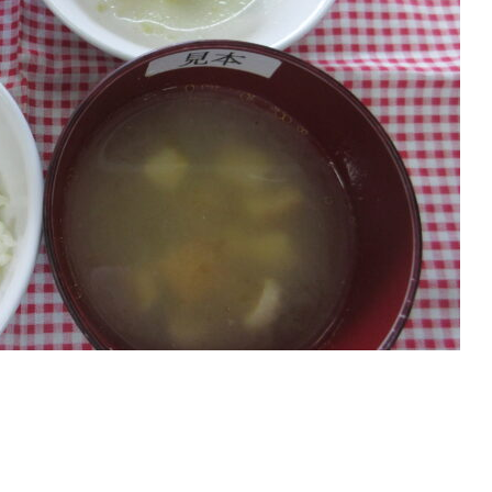
月３・１７・３１日 給食・お
８月７・２１日 給食・
つ・延長おやつ
延長おやつ