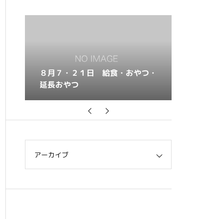
つ・
８月６・２０日 給食・おやつ・
８月５・
延長おやつ
延長おや
アーカイブ