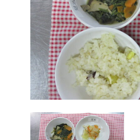
８月３・
やつ・延