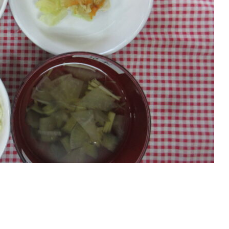
１７・３１日 給食・お
８月７・２１日 給食・おや
長おやつ
延長おやつ