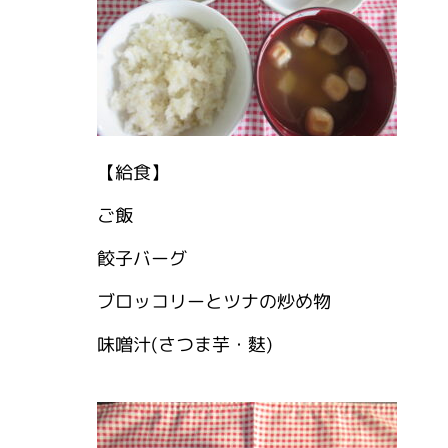
【給食】
ご飯
餃子バーグ
ブロッコリーとツナの炒め物
味噌汁(さつま芋・麩)