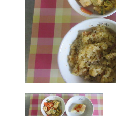
８月３・
やつ・延