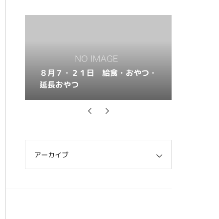
つ・
８月６・２０日 給食・おやつ・
８月５・
延長おやつ
延長おや
アーカイブ