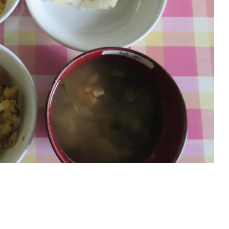
１７・３１日 給食・お
８月７・２１日 給食・おや
長おやつ
延長おやつ