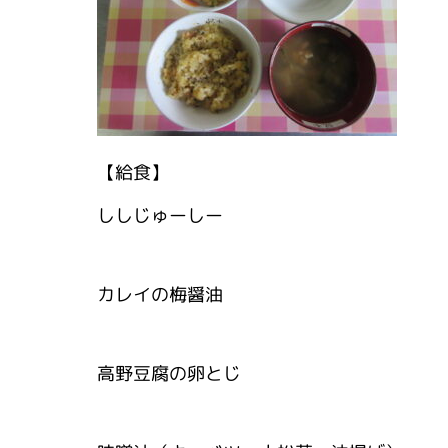
【給食】
ししじゅーしー
カレイの梅醤油
高野豆腐の卵とじ